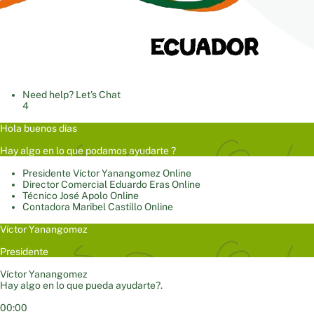
Need help? Let's Chat
4
Hola buenos días
Hay algo en lo que podamos ayudarte ?
Presidente
Víctor Yanangomez
Online
Director Comercial
Eduardo Eras
Online
Técnico
José Apolo
Online
Contadora
Maribel Castillo
Online
Víctor Yanangomez
Presidente
Víctor Yanangomez
Hay algo en lo que pueda ayudarte?.
00:00