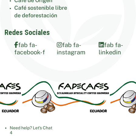
Café de Origen
Café sostenible libre
de deforestación
Redes Sociales
fab fa-
fab fa-
fab fa-
facebook-f
instagram
linkedin
Need help? Let's Chat
4